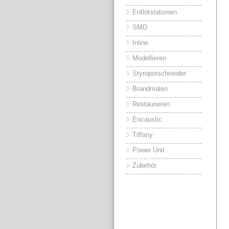
Entlötstationen
SMD
Inline
Modellieren
Styroporschneider
Brandmalen
Restaurieren
Encaustic
Tiffany
Power Unit
Zubehör