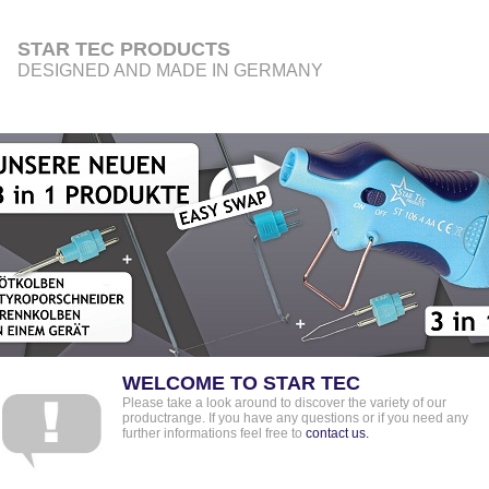
STAR TEC PRODUCTS
DESIGNED AND MADE IN GERMANY
WELCOME TO STAR TEC
Please take a look around to discover the variety of our
productrange. If you have any questions or if you need any
further informations feel free to
contact us.