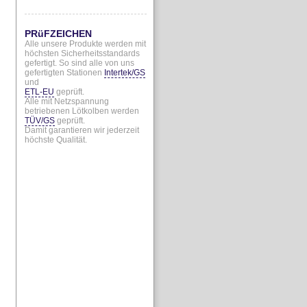
PRüFZEICHEN
Alle unsere Produkte werden mit
höchsten Sicherheitsstandards
gefertigt. So sind alle von uns
gefertigten Stationen
Intertek/GS
und
ETL-EU
geprüft.
Alle mit Netzspannung
betriebenen Lötkolben werden
TÜV/GS
geprüft.
Damit garantieren wir jederzeit
höchste Qualität.