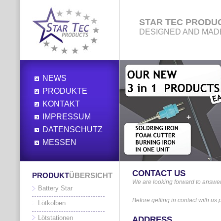
STAR TEC PRODU
DESIGNED AND MAD
NEWS
PRODUKTE
KONTAKT
IMPRESSUM
DATENSCHUTZ
MESSEN
CONTACT US
PRODUKT
ÜBERSICHT
We are looking forward to answe
Battery Star
Before getting in contact with us
Lötkolben
Lötstationen
ADDRESS