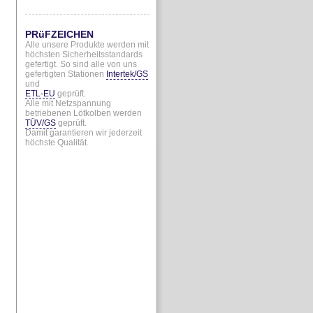
PRüFZEICHEN
Alle unsere Produkte werden mit
höchsten Sicherheitsstandards
gefertigt. So sind alle von uns
gefertigten Stationen
Intertek/GS
und
ETL-EU
geprüft.
Alle mit Netzspannung
betriebenen Lötkolben werden
TÜV/GS
geprüft.
Damit garantieren wir jederzeit
höchste Qualität.