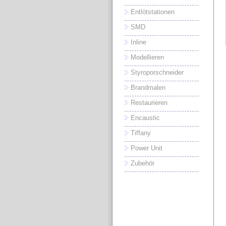
Entlötstationen
SMD
Inline
Modellieren
Styroporschneider
Brandmalen
Restaurieren
Encaustic
Tiffany
Power Unit
Zubehör